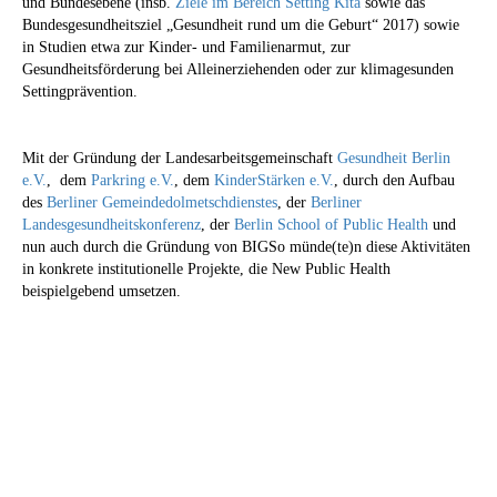
und Bundesebene (insb.
Ziele im Bereich Setting Kita
sowie das
Bundesgesundheitsziel „Gesundheit rund um die Geburt“ 2017) sowie
in Studien etwa zur Kinder- und Familienarmut, zur
Gesundheitsförderung bei Alleinerziehenden oder zur klimagesunden
Settingprävention.
Mit der Gründung der Landesarbeitsgemeinschaft
Gesundheit Berlin
e.V.
, dem
Parkring e.V.
, dem
KinderStärken e.V.
, durch den Aufbau
des
Berliner Gemeindedolmetschdienstes
, der
Berliner
Landesgesundheitskonferenz
, der
Berlin School of Public Health
und
nun auch durch die Gründung von BIGSo münde(te)n diese Aktivitäten
in konkrete institutionelle Projekte, die New Public Health
beispielgebend umsetzen.