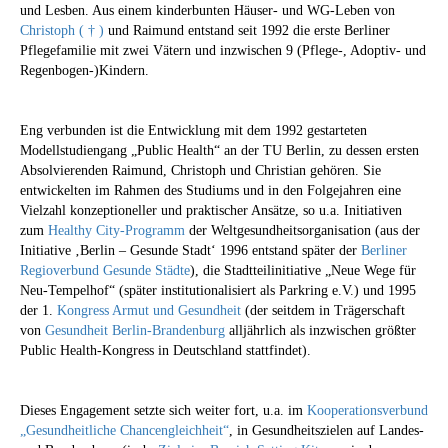
und Lesben. Aus einem kinderbunten Häuser- und WG-Leben von
Christoph ( † )
und Raimund entstand seit 1992 die erste Berliner
Pflegefamilie mit zwei Vätern und inzwischen 9 (Pflege-, Adoptiv- und
Regenbogen-)Kindern.
Eng verbunden ist die Entwicklung mit dem 1992 gestarteten
Modellstudiengang „Public Health“ an der TU Berlin, zu dessen ersten
Absolvierenden Raimund, Christoph und Christian gehören. Sie
entwickelten im Rahmen des Studiums und in den Folgejahren eine
Vielzahl konzeptioneller und praktischer Ansätze, so u.a. Initiativen
zum
Healthy City-Programm
der Weltgesundheitsorganisation (aus der
Initiative ‚Berlin – Gesunde Stadt‘ 1996 entstand später der
Berliner
Regioverbund Gesunde Städte
), die Stadtteilinitiative „Neue Wege für
Neu-Tempelhof“ (später institutionalisiert als Parkring e.V.) und 1995
der 1.
Kongress Armut und Gesundheit
(der seitdem in Trägerschaft
von
Gesundheit Berlin-Brandenburg
alljährlich als inzwischen größter
Public Health-Kongress in Deutschland stattfindet).
Dieses Engagement setzte sich weiter fort, u.a. im
Kooperationsverbund
„Gesundheitliche Chancengleichheit“
, in Gesundheitszielen auf Landes-