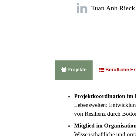

Tuan Anh Rieck
Projekte
Berufliche E


Projektkoordination im
Lebenswelten: Entwicklun
von Resilienz durch Bott
Mitglied im Organisati
Wissenschaftliche und orga