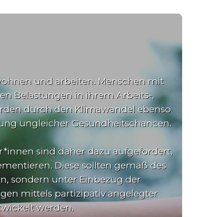
, wohnen und arbeiten. Menschen mit
n Belastungen in ihrem Arbeits-,
erden durch den Klimawandel ebenso
tzung ungleicher Gesundheitschancen.
*innen sind daher dazu aufgefordert,
mentieren. Diese sollten gemäß des
en, sondern unter Einbezug der
n mittels partizipativ angelegter
twickelt werden.