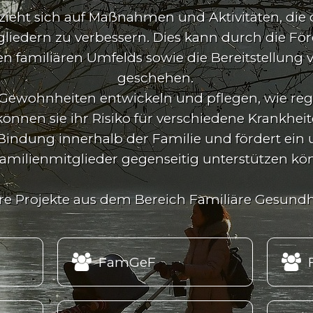
ieht sich auf Maßnahmen und Aktivitäten, die 
iedern zu verbessern. Dies kann durch die För
en familiären Umfelds sowie die Bereitstellun
geschehen.
 Gewohnheiten entwickeln und pflegen, wie 
nnen sie ihr Risiko für verschiedene Krankheit
Bindung innerhalb der Familie und fördert ein
Familienmitglieder gegenseitig unterstützen kö
ere Projekte aus dem Bereich Familiäre Gesund


FamGeF