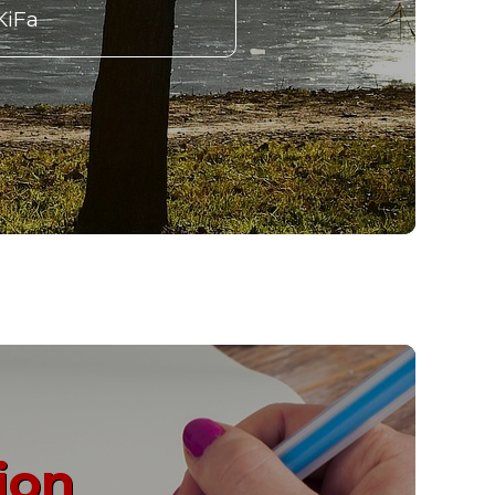
KiFa
ion