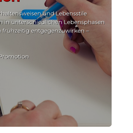
rhaltensweisen und Lebensstile
hen in unterschiedlichen Lebensphasen
n frühzeitig entgegenzuwirken –
h Promotion