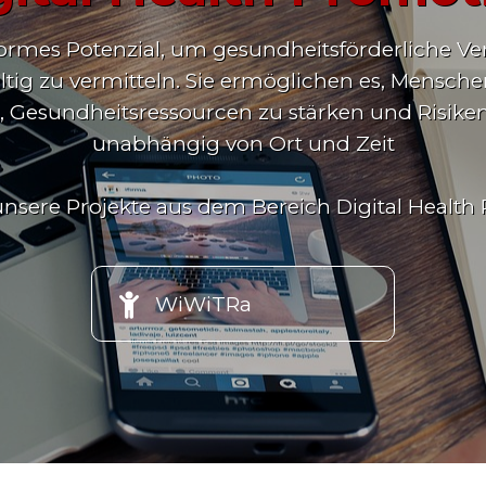
normes Potenzial, um gesundheitsförderliche Ve
altig zu vermitteln. Sie ermöglichen es, Mensc
 Gesundheitsressourcen zu stärken und Risike
unabhängig von Ort und Zeit
unsere Projekte aus dem Bereich Digital Healt

WiWiTRa