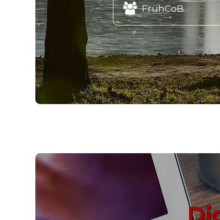

FrühCoB
Di