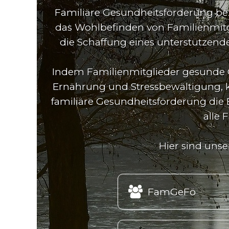
Familiäre Gesundheitsförderung bez
das Wohlbefinden von Familienmitgl
die Schaffung eines unterstützend
Indem Familienmitglieder gesunde
Ernährung und Stressbewältigung, kö
familiäre Gesundheitsförderung die 
alle 
Hier sind uns

FamGeFö