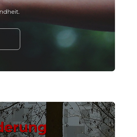
ndheit.
rderung