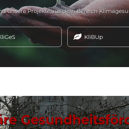
ind unsere Projekte aus dem Bereich Klimagesu

KliGeS
KliBUp
äre Gesundheitsfö