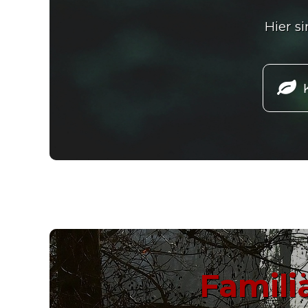
Hier s

Famili