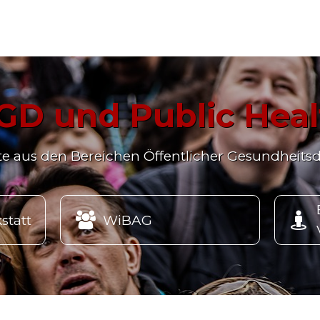
GD und Public Heal
kte aus den Bereichen Öffentlicher Gesundheitsd


statt
WiBAG