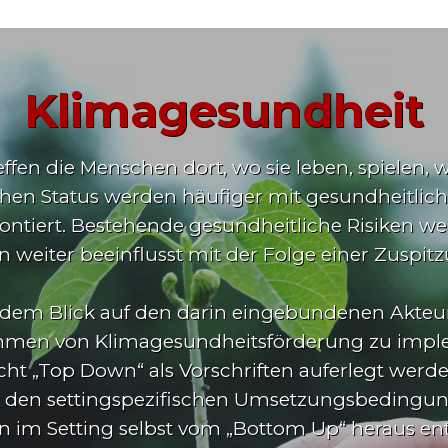
Klimagesundheit
ffen die Menschen dort, wo sie leben, spielen
en Status werden häufiger mit gesundheitliche
tiert. Bestehende gesundheitliche Risiken w
weiter beeinflusst mit der Folge einer Zuspi
dem Blick auf den darin eingebundenen Akteur
ahmen von Klimagesundheitsförderung zu imple
cht „Top Down“ als Vorschriften auferlegt werd
 den settingspezifischen Umsetzungsbedingunge
 im Setting selbst vom „Bottom Up“ heraus en