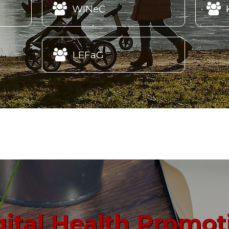


WiNeC

LEFaG
gital Health Promot