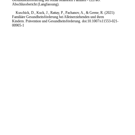
Gesundheitsförderung bei sozial belasteten Familien - LEFaG.
Abschlussbericht (Langfassung).
Kuschick, D., Kuck, J., Rattay, P., Pachanov, A., & Geene, R. (2021):
Familiäre Gesundheitsförderung bei Alleinerziehenden und ihren
Kindern. Prävention und Gesundheitsförderung. doi:10.1007/s11553-021-
00905-1