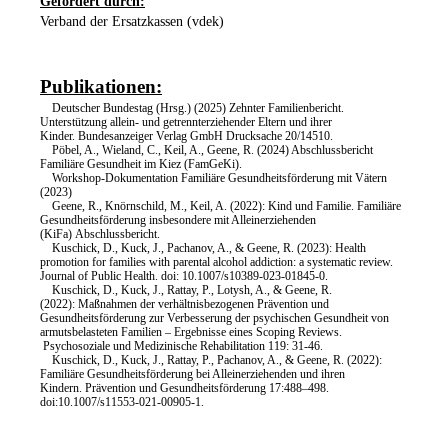
Gefördert durch:
Verband der Ersatzkassen (vdek)
Publikationen:
Deutscher Bundestag (Hrsg.) (2025) Zehnter Familienbericht.
Unterstützung allein- und getrennterziehender Eltern und ihrer
Kinder. Bundesanzeiger Verlag GmbH Drucksache 20/14510.
Pöbel, A., Wieland, C., Keil, A., Geene, R. (2024) Abschlussbericht
Familiäre Gesundheit im Kiez (FamGeKi).
Workshop-Dokumentation Familiäre Gesundheitsförderung mit Vätern
(2023)
Geene, R., Knörnschild, M., Keil, A. (2022): Kind und Familie. Familiäre
Gesundheitsförderung insbesondere mit Alleinerziehenden
(KiFa) Abschlussbericht.
Kuschick, D., Kuck, J., Pachanov, A., & Geene, R. (2023): Health
promotion for families with parental alcohol addiction: a systematic review.
Journal of Public Health. doi: 10.1007/s10389-023-01845-0.
Kuschick, D., Kuck, J., Rattay, P., Lotysh, A., & Geene, R.
(2022): Maßnahmen der verhältnisbezogenen Prävention und
Gesundheitsförderung zur Verbesserung der psychischen Gesundheit von
armutsbelasteten Familien – Ergebnisse eines Scoping Reviews.
Psychosoziale und Medizinische Rehabilitation 119: 31-46.
Kuschick, D., Kuck, J., Rattay, P., Pachanov, A., & Geene, R. (2022):
Familiäre Gesundheitsförderung bei Alleinerziehenden und ihren
Kindern. Prävention und Gesundheitsförderung 17:488–498.
doi:10.1007/s11553-021-00905-1.