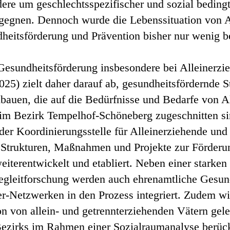
ere um geschlechtsspezifischer und sozial bedingt
gegnen. Dennoch wurde die Lebenssituation von A
heitsförderung und Prävention bisher nur wenig be
esundheitsförderung insbesondere bei Alleinerzi
25) zielt daher darauf ab, gesundheitsfördernde S
bauen, die auf die Bedürfnisse und Bedarfe von A
im Bezirk Tempelhof-Schöneberg zugeschnitten si
der Koordinierungsstelle für Alleinerziehende und
Strukturen, Maßnahmen und Projekte zur Förderu
eiterentwickelt und etabliert. Neben einer starke
egleitforschung werden auch ehrenamtliche Gesund
eer-Netzwerken in den Prozess integriert. Zudem w
on von allein- und getrennterziehenden Vätern gele
ezirks im Rahmen einer Sozialraumanalyse berück