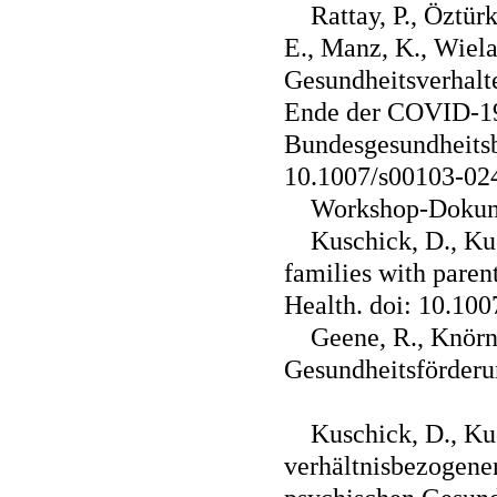
Rattay, P., Öztür
E., Manz, K., Wiel
Gesundheitsverhalt
Ende der COVID-19
Bundesgesundheitsb
10.1007/s00103-02
Workshop-Dokume
Kuschick, D., Ku
families with parent
Health. doi: 10.10
Geene, R., Knörns
Gesundheitsförderu
Kuschick, D., Ku
verhältnisbezogene