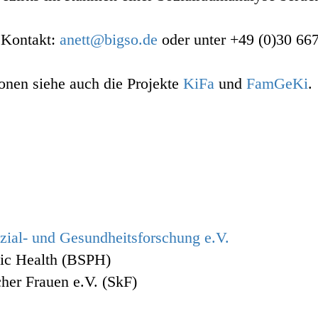
n Kontakt:
anett@bigso.de
oder unter +49 (0)30 66
ionen siehe auch die Projekte
KiFa
und
FamGeKi
.
ozial- und Gesundheitsforschung e.V.
lic Health (BSPH)
cher Frauen e.V. (SkF)