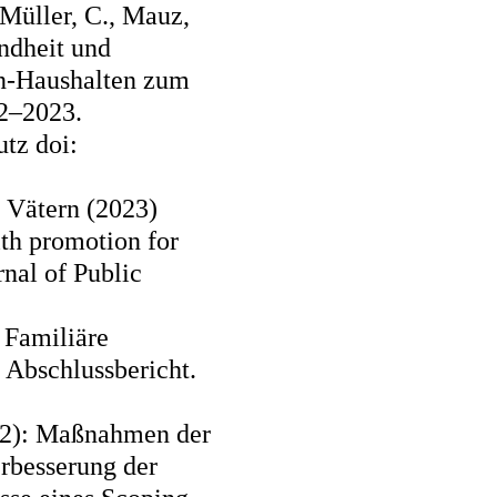
-Müller, C., Mauz,
ndheit und
rn-Haushalten zum
2–2023.
tz doi:
 Vätern (2023)
lth promotion for
rnal of Public
 Familiäre
 Abschlussbericht.
2022): Maßnahmen der
rbesserung der