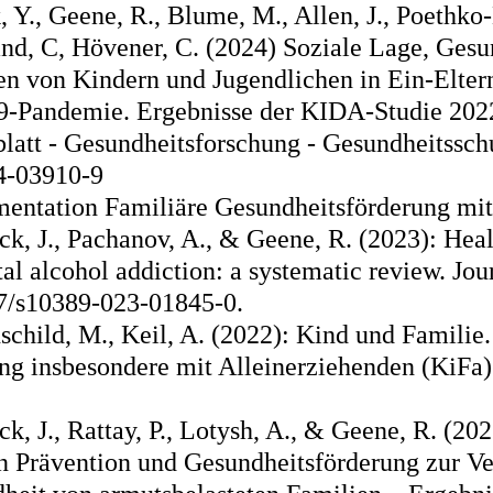
k, Y., Geene, R., Blume, M., Allen, J., Poethko
and, C, Hövener, C. (2024) Soziale Lage, Gesu
en von Kindern und Jugendlichen in Ein-Elte
-Pandemie. Ergebnisse der KIDA-Studie 202
latt - Gesundheitsforschung - Gesundheitsschu
4-03910-9
ntation Familiäre Gesundheitsförderung mit
ck, J., Pachanov, A., & Geene, R. (2023): Hea
al alcohol addiction: a systematic review. Jou
07/s10389-023-01845-0.
child, M., Keil, A. (2022): Kind und Familie.
ng insbesondere mit Alleinerziehenden (KiFa)
ck, J., Rattay, P., Lotysh, A., & Geene, R. (
n Prävention und Gesundheitsförderung zur Ve