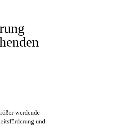
erung
ehenden
größer werdende
eitsförderung und