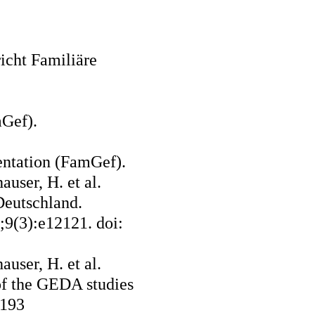
icht Familiäre
Gef).
entation (FamGef).
auser, H. et al.
Deutschland.
9(3):e12121. doi:
auser, H. et al.
of the GEDA studies
2193