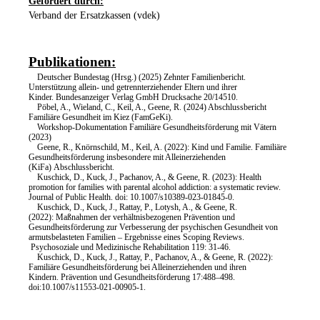
Gefördert durch:
Verband der Ersatzkassen (vdek)
Publikationen:
Deutscher Bundestag (Hrsg.) (2025) Zehnter Familienbericht.
Unterstützung allein- und getrennterziehender Eltern und ihrer
Kinder. Bundesanzeiger Verlag GmbH Drucksache 20/14510.
Pöbel, A., Wieland, C., Keil, A., Geene, R. (2024) Abschlussbericht
Familiäre Gesundheit im Kiez (FamGeKi).
Workshop-Dokumentation Familiäre Gesundheitsförderung mit Vätern
(2023)
Geene, R., Knörnschild, M., Keil, A. (2022): Kind und Familie. Familiäre
Gesundheitsförderung insbesondere mit Alleinerziehenden
(KiFa) Abschlussbericht.
Kuschick, D., Kuck, J., Pachanov, A., & Geene, R. (2023): Health
promotion for families with parental alcohol addiction: a systematic review.
Journal of Public Health. doi: 10.1007/s10389-023-01845-0.
Kuschick, D., Kuck, J., Rattay, P., Lotysh, A., & Geene, R.
(2022): Maßnahmen der verhältnisbezogenen Prävention und
Gesundheitsförderung zur Verbesserung der psychischen Gesundheit von
armutsbelasteten Familien – Ergebnisse eines Scoping Reviews.
Psychosoziale und Medizinische Rehabilitation 119: 31-46.
Kuschick, D., Kuck, J., Rattay, P., Pachanov, A., & Geene, R. (2022):
Familiäre Gesundheitsförderung bei Alleinerziehenden und ihren
Kindern. Prävention und Gesundheitsförderung 17:488–498.
doi:10.1007/s11553-021-00905-1.